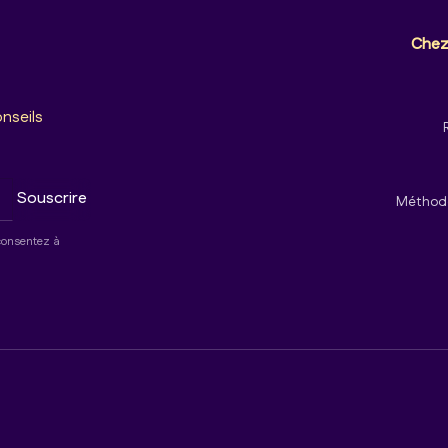
Che
onseils
Méthode
 consentez à