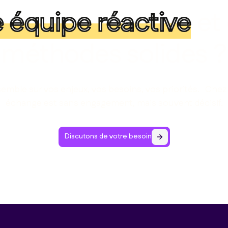
 équipe réactive
et
méthodes solides ?
semble sur vos enjeux, vos besoins, vos priorités. Che
échange est sans engagement, mais souvent décisif.
Discutons de votre besoin