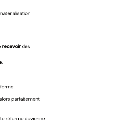
matérialisation
e
recevoir
des
e
.
éforme.
alors parfaitement
ette réforme devienne